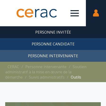
PERSONNE INVITÉE
PERSONNE CANDIDATE
PERSONNE INTERVENANTE
CERAC
∕
Personne intervenante
∕
Soutien
administratif à la mise en œuvre de la
démarche
∕
Suivis administratifs
∕
Outils