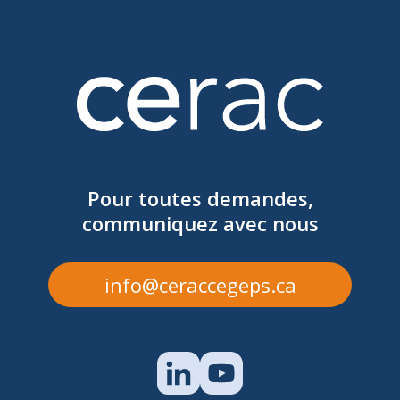
MAGALI ROBITAILLE
magali.robitaille@cegepmv.ca
Pour toutes demandes,
communiquez avec nous
info@ceraccegeps.ca