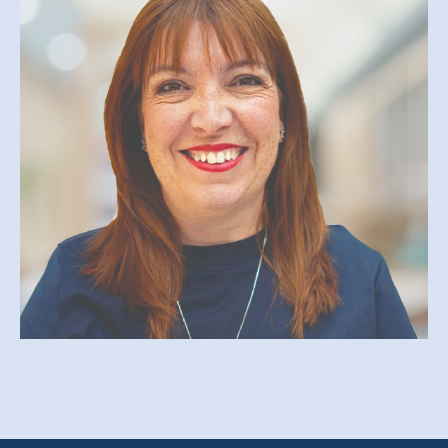
JOHANNE LAROCHE
Johanne.laroche@cegepmv.ca