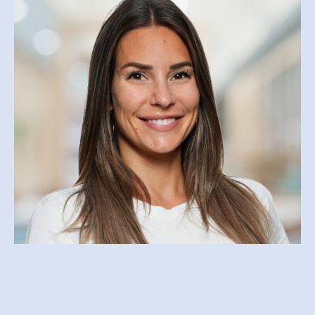
ISABELLE PERREAULT
isperreault@csfoy.ca