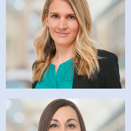
GENEVIÈVE BOURGEOIS
COORDONNATRICE
gbourgeois@csfoy.ca