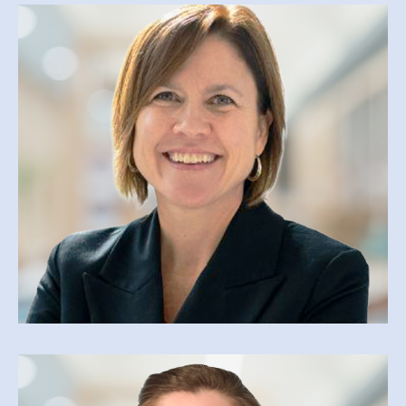
MARIE COUSINEAU
COORDONNATRICE
marie.cousineau@cegepmv.ca