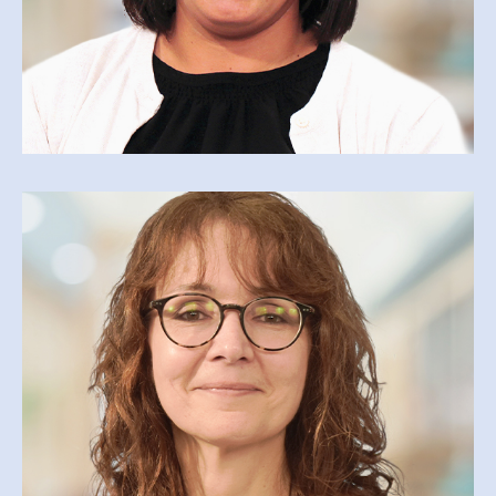
ÉMILY BOULIANNE
emily-suzanne.boulianne@cegepmv.ca