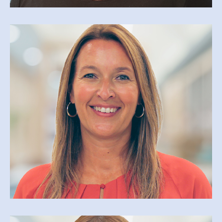
ISABELLE MARTINEAU
isabelle.martineau@cegepmv.qc.ca