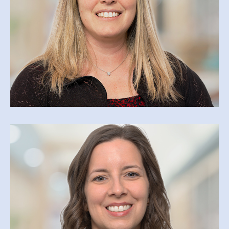
ANNICK LAVALLÉE
alavallee@csfoy.ca
JOSÉE PARÉ
jpare@csfoy.ca