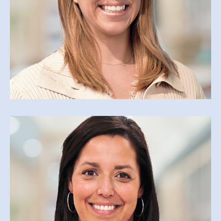
AGATHE RICHARD
Agathe.richard@cegepmv.ca
CATHERINE DAGENAIS
Catherine.dagenais@cegepmv.ca