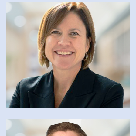
MARIE COUSINEAU
COORDONNATRICE
marie.cousineau@cegepmv.ca