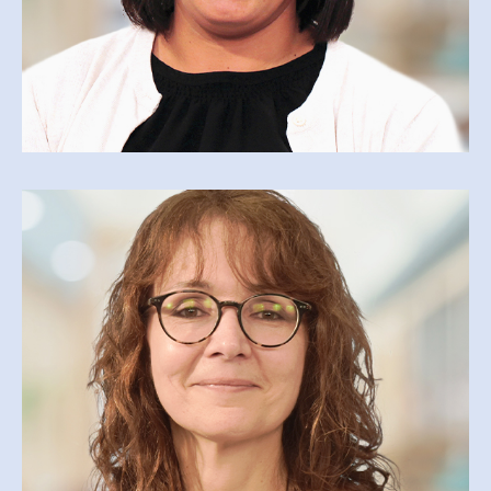
ÉMILY BOULIANNE
emily-suzanne.boulianne@cegepmv.ca