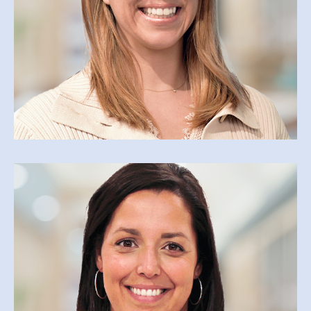
AGATHE RICHARD
Agathe.richard@cegepmv.ca
CATHERINE DAGENAIS
Catherine.dagenais@cegepmv.ca