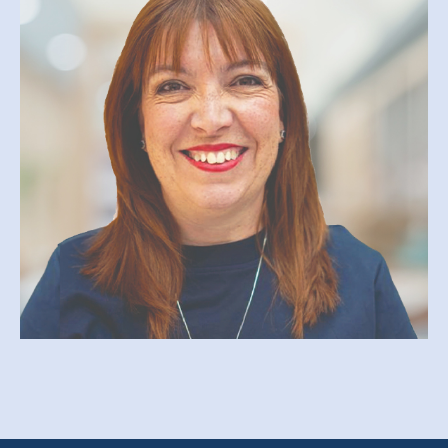
JOHANNE LAROCHE
Johanne.laroche@cegepmv.ca