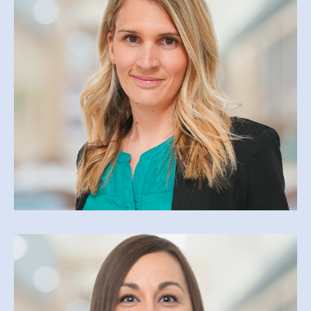
GENEVIÈVE BOURGEOIS
COORDONNATRICE
gbourgeois@csfoy.ca