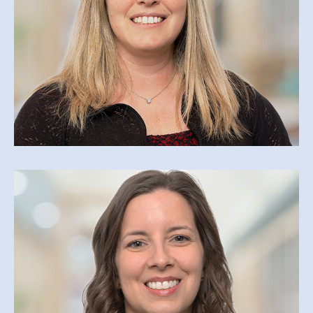
ANNICK LAVALLÉE
alavallee@csfoy.ca
JOSÉE PARÉ
jpare@csfoy.ca