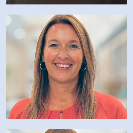
ISABELLE MARTINEAU
isabelle.martineau@cegepmv.qc.ca