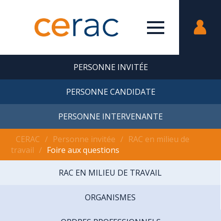
PERSONNE INVITÉE
PERSONNE CANDIDATE
PERSONNE INTERVENANTE
CERAC
∕
Personne invitée
∕
RAC en milieu de
travail
∕
Foire aux questions
RAC EN MILIEU DE TRAVAIL
ORGANISMES