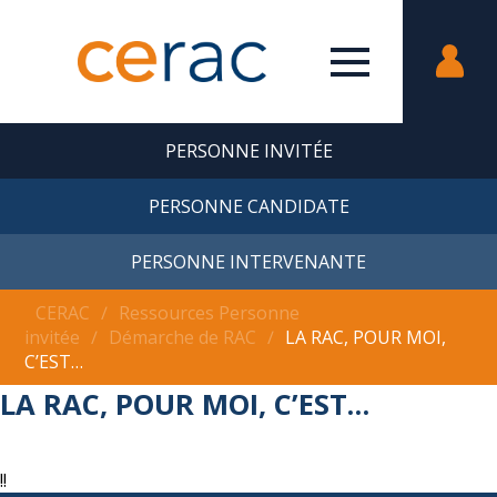
PERSONNE INVITÉE
PERSONNE CANDIDATE
PERSONNE INTERVENANTE
CERAC
∕
Ressources Personne
invitée
∕
Démarche de RAC
∕
LA RAC, POUR MOI,
C’EST…
LA RAC, POUR MOI, C’EST…
!!