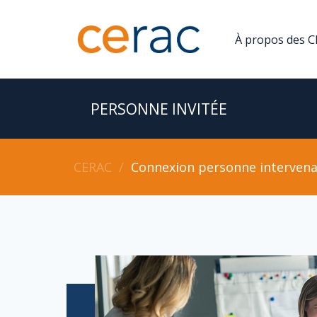
À propos des 
PERSONNE INVITÉE
CERAC
∕
Connexion personne interven